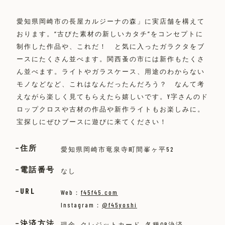
愛知県岡崎市の長屋カルジーナの森」に実店舗を構えて
おります。“古びた素材の新しいカタチ”をコンセプトに
制作した作品や、これだ！ と気に入ったガラクタをブ
ースにたくさん並べます。関西蚤の市には新作もたくさ
ん並べます。ライトやガラスケース、用途のわからない
モノなどなど、これはなんだったんだろう？ なんて考
えながら楽しく見てもらえたら嬉しいです。Y字さんのド
ロップクロスや古材の作品や新作ライトもお楽しみに。
宝探しにぜひブースに遊びに来てください！
住所
愛知県岡崎市竜泉寺町間峯ヶ平52
電話番号
なし
URL
Web：
f45f45.com
Instagram：
@f45yoshi
決済方法
現金, クレジットカード, 各種QR決済