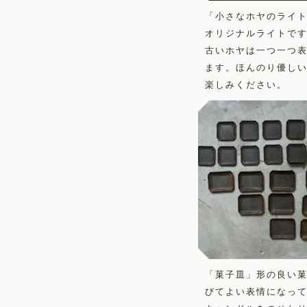
「小さなホヤのライ
オリジナルライトで
古いホヤは一つ一つ
ます。ほんのり優し
楽しみください。
「菓子皿」形の良い
びてよい表情になっ