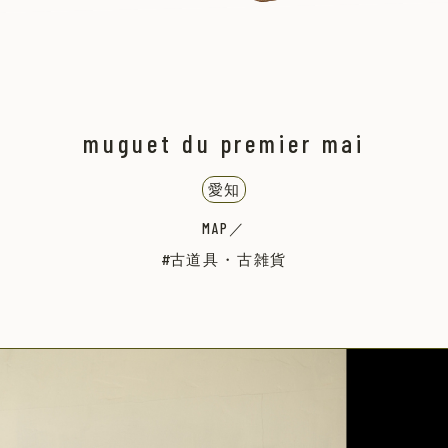
muguet du premier mai
愛知
MAP／
古道具・古雑貨