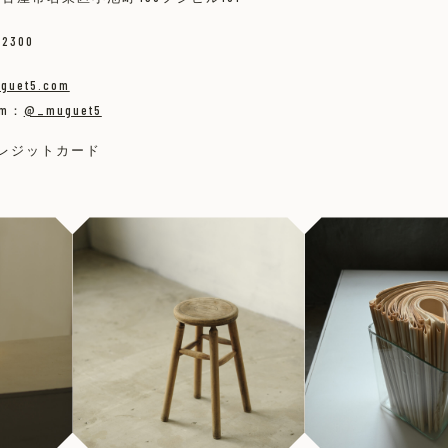
-2300
guet5.com
am：
@_muguet5
クレジットカード