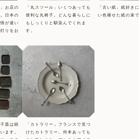
ト」お店の
「丸スツール」いくつあっても
「古い紙」紙好き
す。日本の
便利な丸椅子。どんな暮らしに
い色褪せた紙の束
表情が違い
もしっくりと馴染んでくれま
い灯りをお
す。
菓子皿は錆
「カトラリー」フランスで見つ
ています。
けたカトラリー。何本あっても