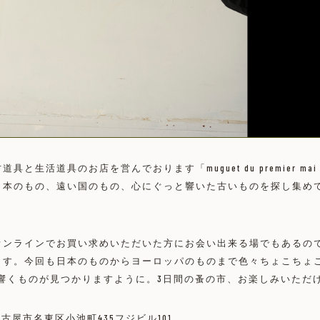
具と生活道具のお店を営んでおります「muguet du premier m
日本のもの、遠い国のもの、心にぐっと響いた古いものを探し集め
オンラインでお買い求めいただいた方にお会い出来る場でもあるの
ます。今回も日本のものからヨーロッパのものまで色々ちょこちょ
に響くものが見つかりますように。3日間の蚤の市、お楽しみいただ
古屋市名東区小池町435フジビル101