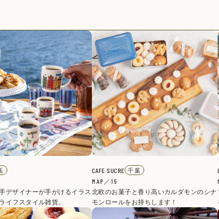
CAFE SUCRE
玉
千葉
MAP／15
手デザイナーが手がけるイラス
北欧のお菓子と香り高いカルダモンのシナ
ライフスタイル雑貨。
モンロールをお持ちします！