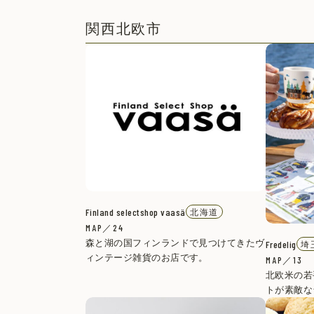
関西北欧市
Finland selectshop vaasä
北海道
MAP／24
森と湖の国フィンランドで見つけてきたヴ
Fredelig
埼
ィンテージ雑貨のお店です。
MAP／13
北欧米の若
トが素敵な