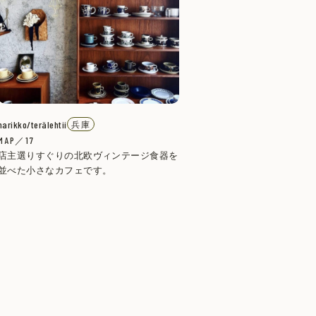
harikko/terälehtii
兵庫
MAP／17
店主選りすぐりの北欧ヴィンテージ食器を
並べた小さなカフェです。