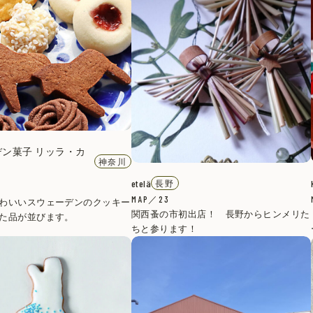
ン菓子 リッラ・カ
神奈川
etelä
長野
MAP／23
わいいスウェーデンのクッキー
関西蚤の市初出店！ 長野からヒンメリた
た品が並びます。
ちと参ります！