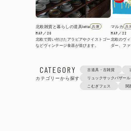
北欧雑貨と暮らしの道具lotta
マルカ
兵庫
兵
MAP／20
MAP／22
北欧で買い付けたアラビアやクイストゴー
北欧のヴィ
などヴィンテージ食器が並びます。
ダー、ファ
CATEGORY
古道具・古雑貨
カテゴリーから探す
リュックサックバザール
こむぎフェス
関