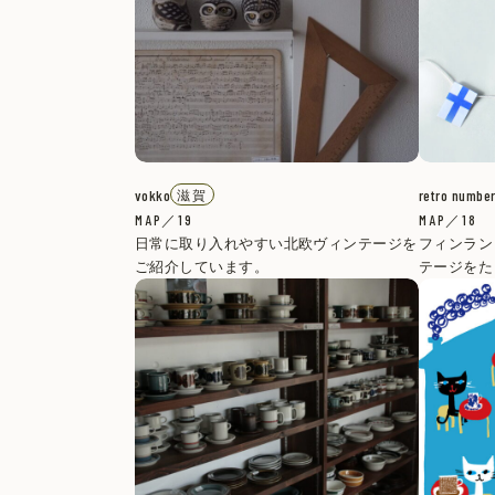
vokko
retro numbe
滋賀
MAP／19
MAP／18
日常に取り入れやすい北欧ヴィンテージを
フィンラン
ご紹介しています。
テージをた