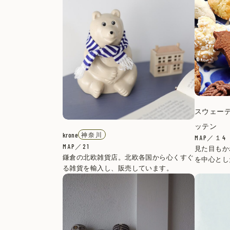
スウェーデ
ッテン
krone
神奈川
MAP／１4
MAP／21
見た目もか
鎌倉の北欧雑貨店。北欧各国から心くすぐ
を中心とし
る雑貨を輸入し、販売しています。