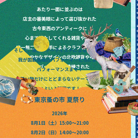
あたり一面に並ぶのは
店主の審美眼によって選び抜かれた
古今東西のアンティークに
心まで満たしてくれる雑貨や道具
唯一無二の作り手によるクラフトやアート
そして、珠玉のアーティストによるライブと
晴れやかなデザインの北欧雑貨や花々
我が国最高峰のパフォーマーたちによる
味もパッケージも洗練された
パフォーマンスまで！
絶品フードやドリンクなど
お買い物だけにとどまらないテーマパーク
いよいよ開園です！
東京蚤の市 夏祭り
2026年
8月1日（土）15:00〜21:00
8月2日（日）14:00〜20:00