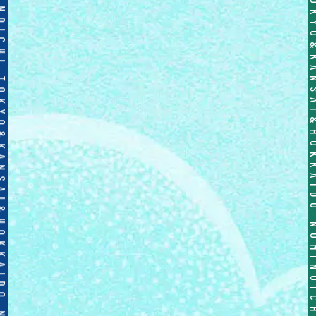
OICHI TOKYO&KANSAI&HOKKAIDO NOMINOICHI TOKYO&KANSAI&HOKKAIDO NOMINOICHI TOKYO&KANSAI&HOKKAIDO NOMINOICHI