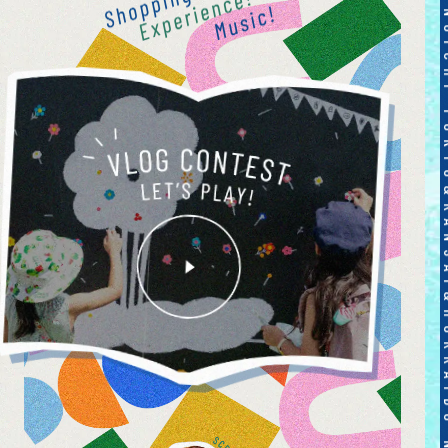
TOKYO&KANSAI&HOKKAIDO NOMINOICHI TOKYO&KANSAI&HOKKAIDO NOMIN