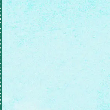
ICHI TOKYO&KANSAI&HOKKAIDO NOMINOICHI TOKYO&KANSAI&HOKKAIDO NOMINOICHI