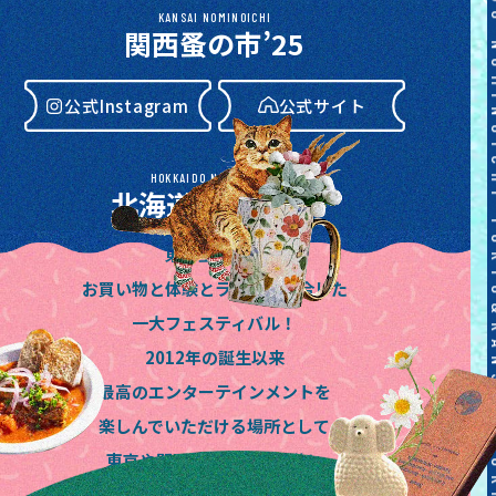
KANSAI NOMINOICHI
関西蚤の市’25
公式Instagram
公式サイト
HOKKAIDO NOMINOICHI
北海道蚤の市’26
東京蚤の市は
公式Instagram
公式サイト
お買い物と体験とライブが融合した
一大フェスティバル！
2012年の誕生以来
最高のエンターテインメントを
楽しんでいただける場所として
東京や関西、東海や北海道と
歩みを進めてきました