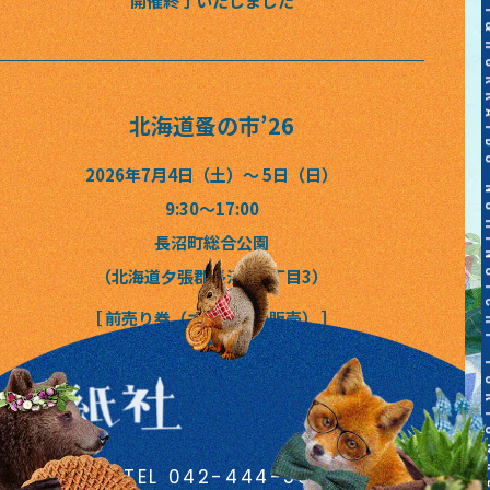
TOKYO&KANSAI&HOKKAIDO NOMINOICHI TOKYO&KANSAI&HOKKAIDO NOMIN
開催終了いたしました
北海道蚤の市
’26
2026年7月4日（土）〜 5日（日）
9:30〜17:00
長沼町総合公園
（北海道夕張郡長沼町2丁目3）
［ 前売り券（オンライン販売） ］
開催終了いたしました
TEL 042-444-5367