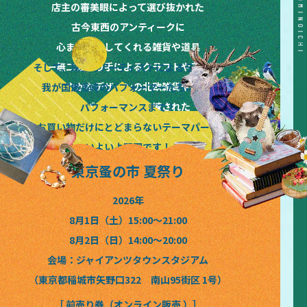
TOKYO&KANSAI&HOKKAIDO NOMINOICHI TOKYO&KANSAI&HOKKAIDO NOMINOICHI TOKYO&KANSAI&HOKKAIDO NOMINOICHI TOKYO&KANSAI&HOKKAIDO NOMINOICHI TOKYO&KANSAI&HOKKAIDO NOMINOICHI
店主の審美眼によって選び抜かれた
古今東西のアンティークに
心まで満たしてくれる雑貨や道具
唯一無二の作り手によるクラフトやアート
そして、珠玉のアーティストによるライブと
晴れやかなデザインの北欧雑貨や花々
我が国最高峰のパフォーマーたちによる
味もパッケージも洗練された
パフォーマンスまで！
絶品フードやドリンクなど
お買い物だけにとどまらないテーマパーク
いよいよ開園です！
東京蚤の市 夏祭り
2026年
8月1日（土）15:00〜21:00
8月2日（日）14:00〜20:00
会場：ジャイアンツタウンスタジアム
（東京都稲城市矢野口322 南山95街区 1号）
［ 前売り券（オンライン販売 ）］