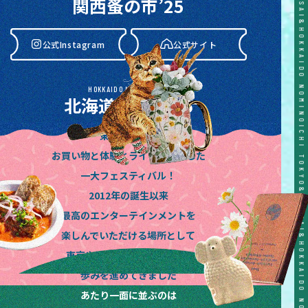
関西蚤の市’25
公式Instagram
公式サイト
HOKKAIDO NOMINOICHI
北海道蚤の市’26
東京蚤の市は
公式Instagram
公式サイト
お買い物と体験とライブが融合した
一大フェスティバル！
2012年の誕生以来
最高のエンターテインメントを
楽しんでいただける場所として
東京や関西、東海や北海道と
歩みを進めてきました
あたり一面に並ぶのは