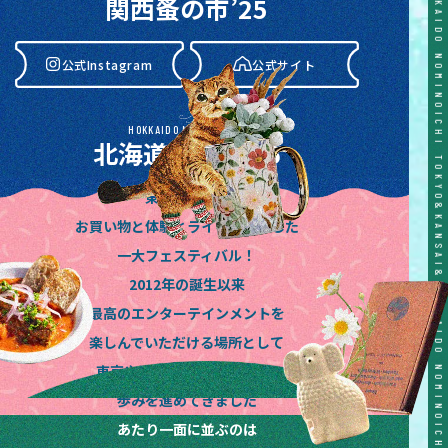
関西蚤の市’25
公式Instagram
公式サイト
HOKKAIDO NOMINOICHI
北海道蚤の市’26
東京蚤の市は
公式Instagram
公式サイト
お買い物と体験とライブが融合した
一大フェスティバル！
2012年の誕生以来
最高のエンターテインメントを
楽しんでいただける場所として
東京や関西、東海や北海道と
歩みを進めてきました
あたり一面に並ぶのは