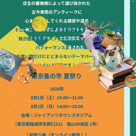
TOKYO&KANSAI&HOKKAIDO NOMINOICHI TOKYO&KANSAI&HOKKAIDO NOMINOICHI TOKYO&KANSAI&HOKKAIDO NOMINOICHI TOKYO&KANSAI&HOKKAIDO NOMINOICHI TOKYO&KANSAI&HOKKAIDO NOMINOICHI
店主の審美眼によって選び抜かれた
古今東西のアンティークに
心まで満たしてくれる雑貨や道具
唯一無二の作り手によるクラフトやアート
そして、珠玉のアーティストによるライブと
晴れやかなデザインの北欧雑貨や花々
我が国最高峰のパフォーマーたちによる
味もパッケージも洗練された
パフォーマンスまで！
絶品フードやドリンクなど
お買い物だけにとどまらないテーマパーク
いよいよ開園です！
東京蚤の市 夏祭り
2026年
8月1日（土）15:00〜21:00
8月2日（日）14:00〜20:00
会場：ジャイアンツタウンスタジアム
（東京都稲城市矢野口322 南山95街区 1号）
［ 前売り券（オンライン販売 ）］