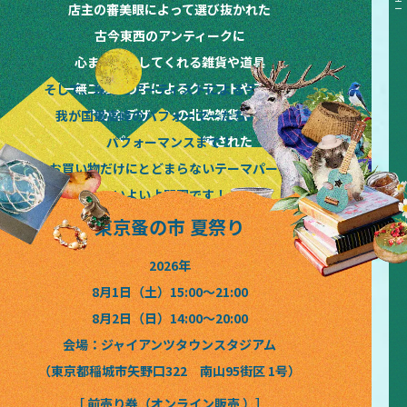
TOKYO&KANSAI&HOKKAIDO NOMINOICHI TOKYO&KANSAI&HOKKAIDO NOMINOICHI TOKYO&KANSAI&HOKKAIDO NOMINOICHI TOKYO&KANSAI&HOKKAIDO NOMINOICHI TOKYO&KANSAI&HOKKAIDO NOMINOICHI
店主の審美眼によって選び抜かれた
古今東西のアンティークに
心まで満たしてくれる雑貨や道具
唯一無二の作り手によるクラフトやアート
そして、珠玉のアーティストによるライブと
晴れやかなデザインの北欧雑貨や花々
我が国最高峰のパフォーマーたちによる
味もパッケージも洗練された
パフォーマンスまで！
絶品フードやドリンクなど
お買い物だけにとどまらないテーマパーク
いよいよ開園です！
東京蚤の市 夏祭り
2026年
8月1日（土）15:00〜21:00
8月2日（日）14:00〜20:00
会場：ジャイアンツタウンスタジアム
（東京都稲城市矢野口322 南山95街区 1号）
［ 前売り券（オンライン販売 ）］