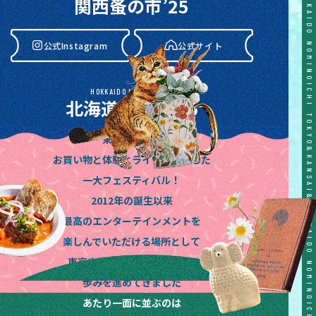
関西蚤の市’25
公式Instagram
公式サイト
HOKKAIDO NOMINOICHI
北海道蚤の市’26
東京蚤の市は
公式Instagram
公式サイト
お買い物と体験とライブが融合した
一大フェスティバル！
2012年の誕生以来
最高のエンターテインメントを
楽しんでいただける場所として
東京や関西、東海や北海道と
歩みを進めてきました
あたり一面に並ぶのは