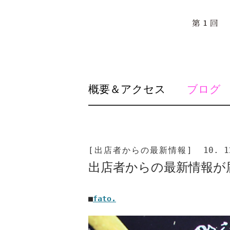
SKIP
概要＆アクセス
ブログ
TO
CONTENT
[出店者からの最新情報]
10. 1
出店者からの最新情報が届
■
fato.