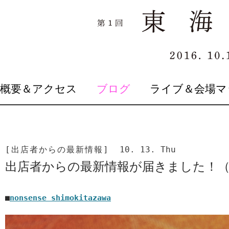
SKIP
概要＆アクセス
ブログ
ライブ＆会場マ
TO
CONTENT
[出店者からの最新情報]
10. 13. Thu
出店者からの最新情報が届きました！（1
■
nonsense shimokitazawa