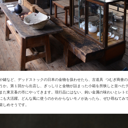
や鍵など、デッドストックの日本の金物を扱わせたら、古道具 つむぎ商會
うか。第１回から出店し、ぎっしりと金物が詰まった小箱を所狭しと並べた
また東京蚤の市にやってきます。現行品にはない、鈍い金属の味わいとレト
にも大活躍。どんな風に使うのかわからないモノがあったら、ぜひ尋ねてみ
楽しめそうです。