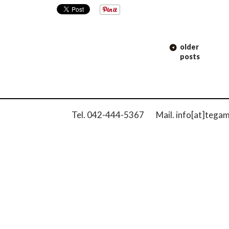
POST
older
NAVIGATION
posts
Tel. 042-444-5367 Mail. info[at]tega