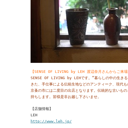
【SENSE OF LIVING by LEH 渡辺奈月さんか
SENSE OF LIVING by LEHです。“暮らしの
きた、手仕事による伝統生地などのアンティーク、現代も
京蚤の市には二度目の出店となります。伝統的な古いもの
持ちします。皆様是非お越し下さいませ。
【店舗情報】
LEH
http://www.leh.jp/