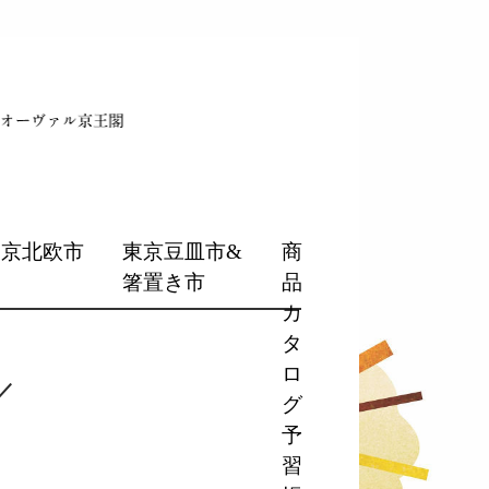
東京北欧市
東京豆皿市&
商
箸置き市
品
カ
タ
ロ
／
グ
予
習