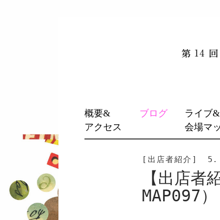
SKIP
概要&
ブログ
ライブ
TO
アクセス
会場マ
CONTENT
[出店者紹介]
5.
【出店者紹介
MAP097）