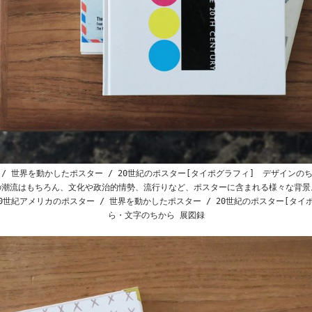
 / 世界を動かしたポスター / 20世紀のポスター[タイポグラフィ] デザインの
潮流はもちろん、文化や政治的情勢、流行りなど、ポスターに含まれる様々な背景
0世紀アメリカのポスター / 世界を動かしたポスター / 20世紀のポスター[タイ
ら・文字のちから 展図録