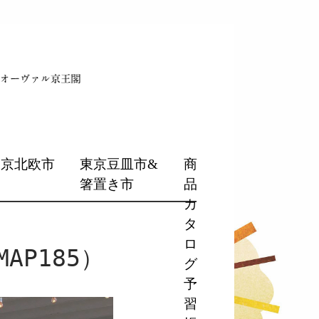
東京北欧市
東京豆皿市&
商
箸置き市
品
カ
タ
ロ
P185）
グ
予
習