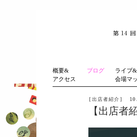
SKIP
概要&
ブログ
ライブ
TO
アクセス
会場マ
CONTENT
[出店者紹介]
10
【出店者紹