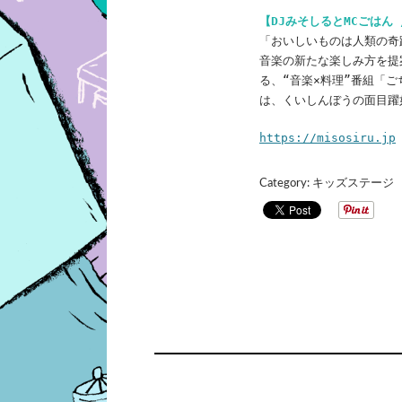
【DJみそしるとMCごはん
「おいしいものは人類の奇跡
音楽の新たな楽しみ方を提
る、“音楽×料理”番組「
は、くいしんぼうの面目躍
https://misosiru.jp
Category:
キッズステージ
POST
NAVIGATI