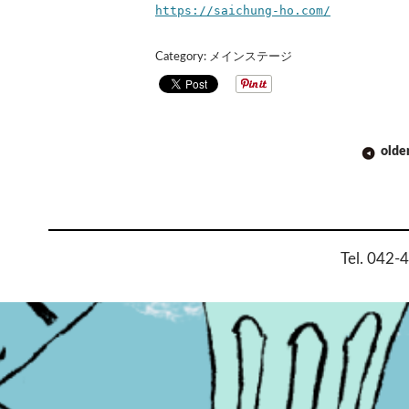
https://saichung-ho.com/
Category:
メインステージ
POST
olde
NAVIGATION
Tel. 042-