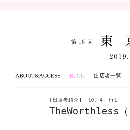
SKIP
ABOUT&ACCESS
BLOG
出店者一覧
TO
CONTENT
[出店者紹介]
10. 4. Fri
TheWorthless