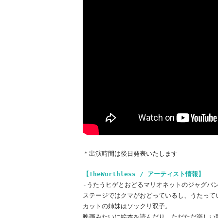
＊出演時間は後日発表いたします
【TheWorthless / アーティスト情報】
-うたうヒゲとおどるマリオネットのジャグバン
ステージではクマがおどっているし、うたって
カットの姉妹はソックリ双子。
映画みたいに絵本を読んだり、ただただ楽しい