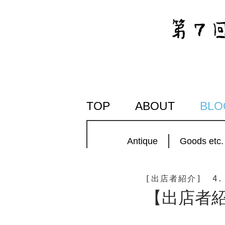
SKIP
TOP
ABOUT
BLO
TO
CONTENT
Antique
Goods etc.
[出店者紹介]
4.
【出店者紹