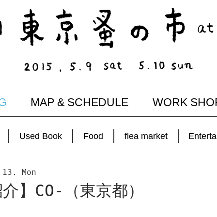
G
MAP & SCHEDULE
WORK SHO
Used Book
Food
flea market
Entert
 13. Mon
介】CO-（東京都）