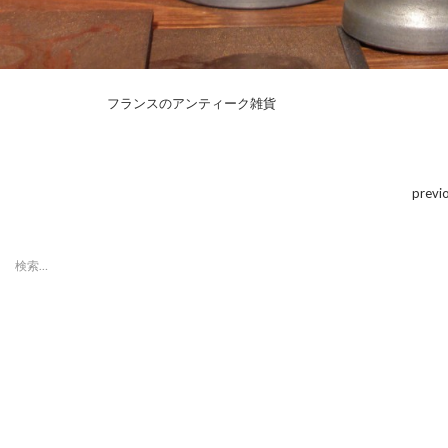
フランスのアンティーク雑貨
previ
検
索:
最近の投稿
「第８回東京蚤の市」ボラン
ティアスタッフ募集のお知ら
せ
「第８回東京蚤の市」、2015