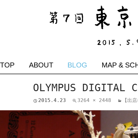
SKIP
TOP
ABOUT
BLOG
MAP & SC
TO
CONTENT
OLYMPUS DIGITAL C
2015.4.23
3264 × 2448
【出店