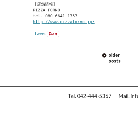
【店舗情報】
PIZZA FORNO
tel. 080-6641-1757
http://www.pizzaforno.jp/
Tweet
POST
older
NAVIGATION
posts
Tel. 042-444-5367 Mail. inf