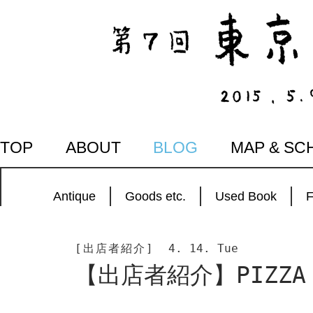
SKIP
TOP
ABOUT
BLOG
MAP & SC
TO
CONTENT
Antique
Goods etc.
Used Book
[出店者紹介]
4. 14. Tue
【出店者紹介】PIZZA