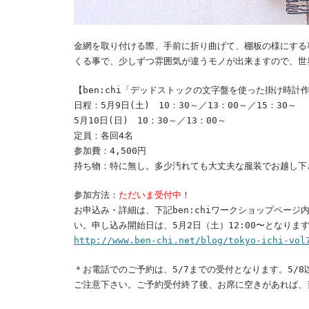
金網を取り付ける際、手前に折り曲げて、棚板の様にする
くる事で、少しずつ雰囲気が違うモノが出来ますので、世
【ben:chi「デッドストックの文字盤を使った掛け時計
日程：5月9日(土) 10：30～／13：00～／15：30～
5月10日(日) 10：30～／13：00～
定員：各回4名
参加費：4,500円
持ち物：特に無し。多少汚れても大丈夫な服装でお越し下
参加方法：
ただいま受付中！
お申込み・詳細は、下記ben:chiワークショップペー
い。申し込み開始日は、5月2日（土）12:00〜となりま
http://www.ben-chi.net/blog/tokyo-ichi-vol
＊お電話でのご予約は、5/7までの受付となります。5/
ご注意下さい。ご予約受付終了後、お席に空きがあれば、