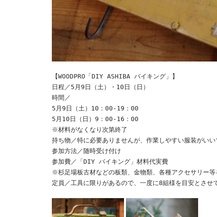
【WOODPRO「DIY ASHIBA バイキング」】
日程／5月9日（土）・10日（日）
時間／
5月9日（土）10：00-19：00
5月10日（日）9：00-16：00
※材料がなくなり次第終了
持ち物／特に必要ありませんが、作業しやすい服装がいい
参加方法／随時受け付け
参加費／「DIY バイキング」材料代実費
※杉足場板古材などの板類、金物類、各種アクセサリー等
定員／工具に限りがあるので、一度に8組様を目安とさせ