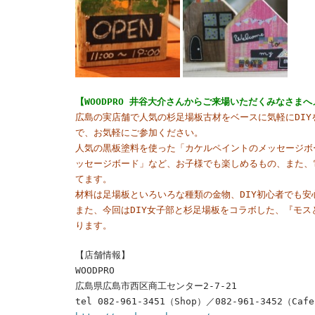
【WOODPRO 井谷大介さんからご来場いただくみなさま
広島の実店舗で人気の杉足場板古材をベースに気軽にDIY
で、お気軽にご参加ください。
人気の黒板塗料を使った「カケルペイントのメッセージボ
ッセージボード」など、お子様で
も楽しめるもの、また、
てます。
材料は足場板といろいろな種類の金物、DIY初心者でも安
また、今回はDIY女子部と杉足場板をコラボした、『モスとタ
ります。
【店舗情報】
WOODPRO
広島県広島市西区商工センター2-7-21
tel 082-961-3451（Shop）／082-961-3452（Caf