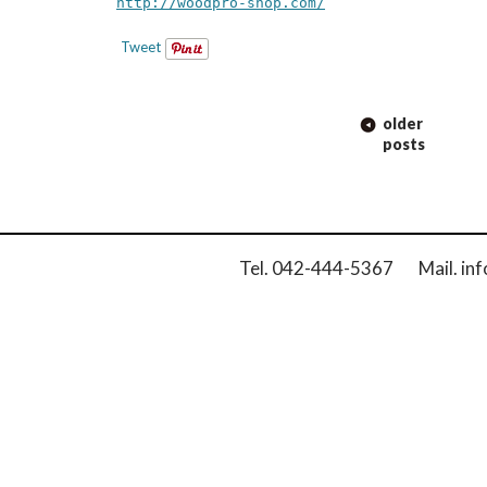
http://woodpro-shop.com/
Tweet
POST
older
NAVIGATION
posts
Tel. 042-444-5367 Mail. inf