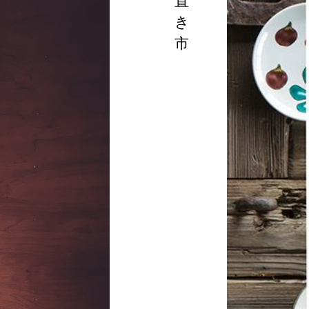
置
き
市