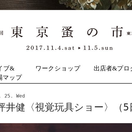
イブ&
ワークショップ
出店者&プロ
場マップ
. 25. Wed
】坪井健〈視覚玩具ショー〉（5