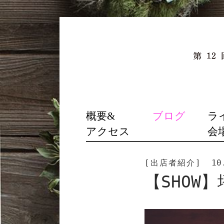
SKIP
概要&
ブログ
ラ
TO
アクセス
会
CONTENT
[出店者紹介]
10
【SHOW