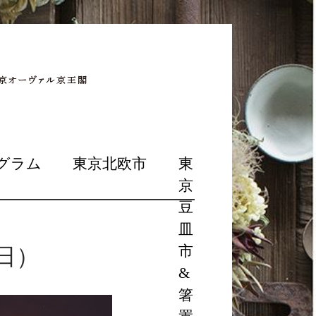
グラム
東京北欧市
東
京
豆
皿
日）
市
&
箸