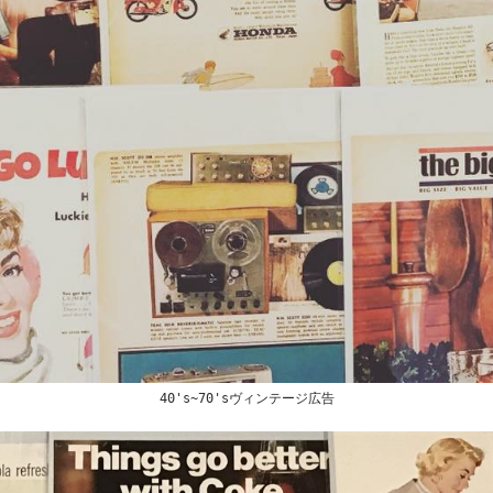
40's~70'sヴィンテージ広告