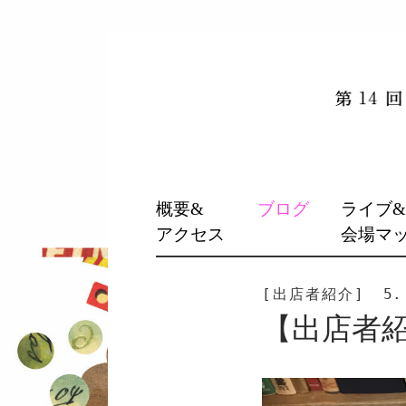
SKIP
概要&
ブログ
ライブ
TO
アクセス
会場マ
CONTENT
[出店者紹介]
5.
【出店者紹