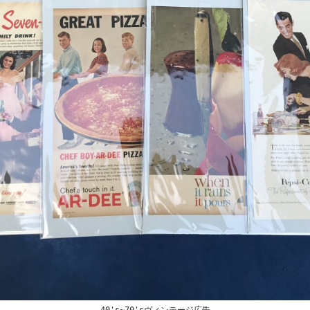
40's~70'sヴィンテージ広告