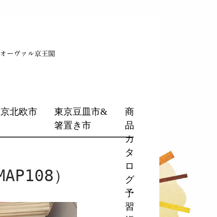
東京北欧市
東京豆皿市&
商
箸置き市
品
カ
タ
ロ
P108）
グ
予
習