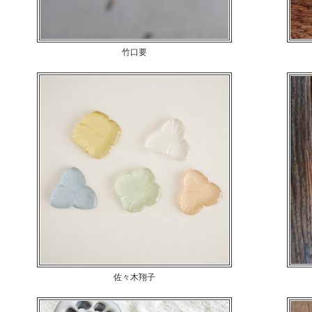
竹口要
ドット柄で特徴的な尾ひれのサカナ
佐々木翔子