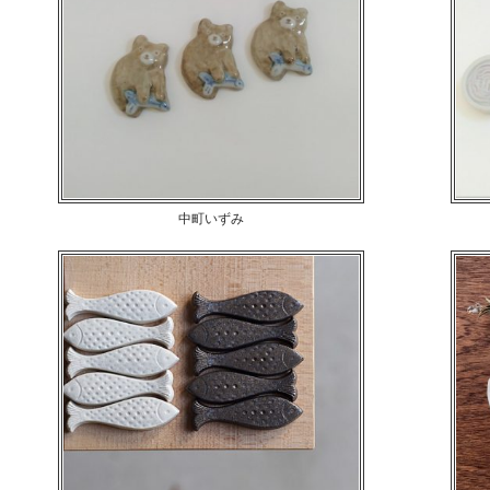
「とり箸置き」
中町いずみ
くま