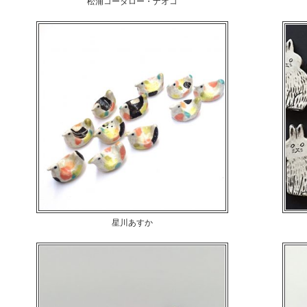
松浦コータロー・ナオコ
箸置き
星川あすか