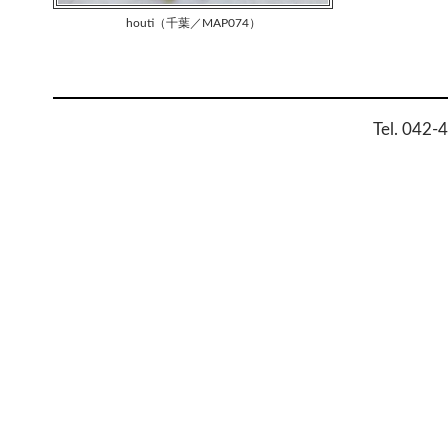
houti（千葉／MAP074）
Tel. 042-
可愛い箸置きもいろいろな種類をお楽し
みに！！