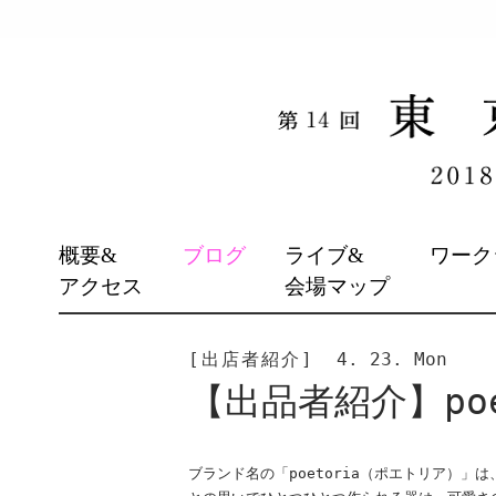
SKIP
概要&
ブログ
ライブ&
ワーク
TO
アクセス
会場マップ
CONTENT
[出店者紹介]
4. 23. Mon
【出品者紹介】poe
ブランド名の「
poetoria
（ポエトリア）」は