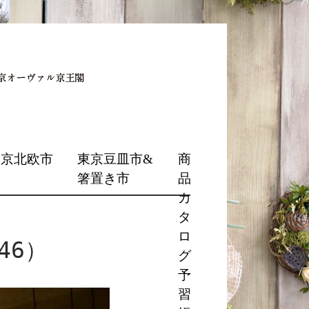
東京北欧市
東京豆皿市&
商
箸置き市
品
カ
タ
ロ
46）
グ
予
習