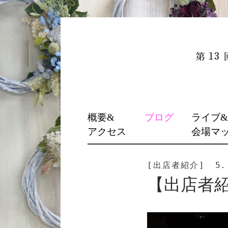
SKIP
概要&
ブログ
ライブ
TO
アクセス
会場マ
CONTENT
[出店者紹介]
5.
【出店者紹介