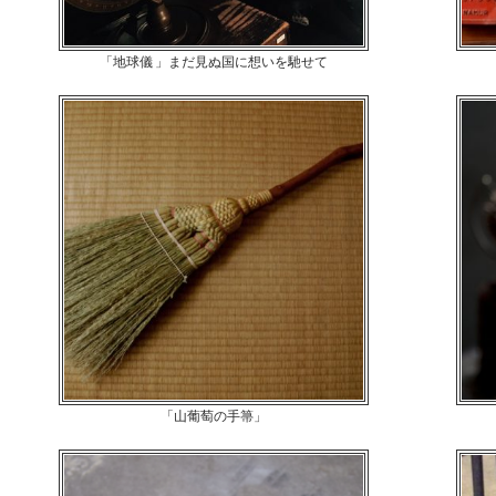
「地球儀 」まだ見ぬ国に想いを馳せて
「山葡萄の手箒」