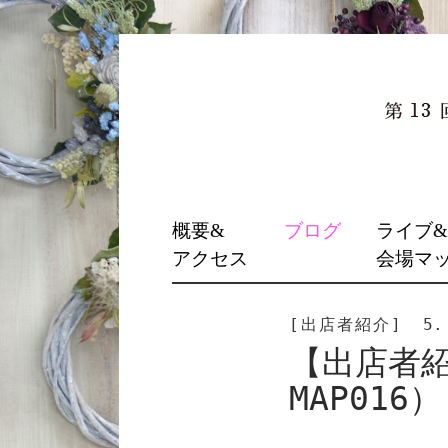
SKIP
概要&
ブログ
ライブ
TO
アクセス
会場マ
CONTENT
[出店者紹介]
5.
【出店者紹介
MAP016）