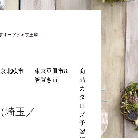
東京北欧市
東京豆皿市&
商
箸置き市
品
カ
タ
ロ
s（埼玉／
グ
予
習