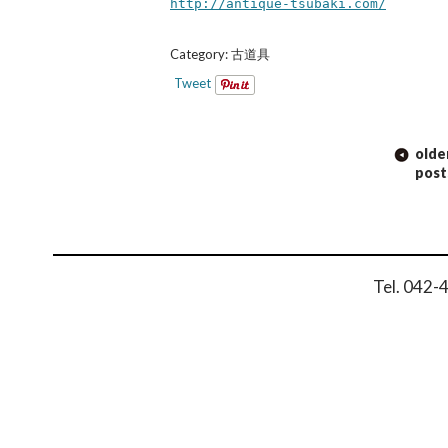
http://antique-tsubaki.com/
Category:
古道具
Tweet
POST
olde
NAVIGATION
post
Tel. 042