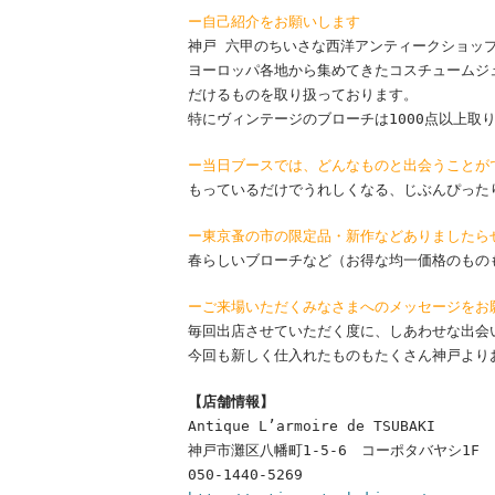
ー自己紹介をお願いします
神戸 六甲のちいさな西洋アンティークショッ
ヨーロッパ各地から集めてきたコスチュームジ
だけるものを取り扱っております。
特にヴィンテージのブローチは1000点以上取
ー当日ブースでは、どんなものと出会うことが
もっているだけでうれしくなる、じぶんぴった
ー東京蚤の市の限定品・新作などありましたら
春らしいブローチなど（お得な均一価格のもの
ーご来場いただくみなさまへのメッセージをお
毎回出店させていただく度に、しあわせな出会
今回も新しく仕入れたものもたくさん神戸より
【店舗情報】
Antique L’armoire de TSUBAKI
神戸市灘区八幡町1-5-6 コーポタバヤシ1F
050-1440-5269