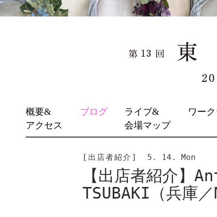
SKIP
概要&
ブログ
ライブ&
ワーク
TO
アクセス
会場マップ
CONTENT
[出店者紹介]
5. 14. Mon
【出店者紹介】Anti
TSUBAKI（兵庫／