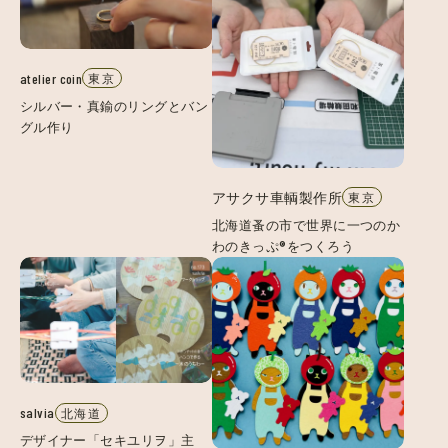
atelier coin
東京
シルバー・真鍮のリングとバン
グル作り
アサクサ車輌製作所
東京
北海道蚤の市で世界に一つのか
わのきっぷ®︎をつくろう
salvia
北海道
デザイナー「セキユリヲ」主