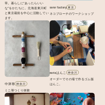
宰。暮らしに”あったらいい
soror factory
東京
な”をかたちに。北海道東川町
と東京蔵前を中心に活動してい
ネコブローチのワークショップ
ます。
norioはんこ
神奈川
オーダーでその場で作るゴム版
中津箒
はんこ。
神奈川
ミニ箒つくり体験