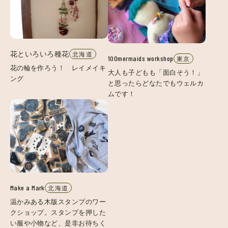
花といろいろ種花
北海道
100mermaids workshop
東京
花の輪を作ろう！ レイメイキ
大人も子どもも「面白そう！」
ング
と思ったらどなたでもウェルカ
ムです！
Make a Mark
北海道
温かみある木版スタンプのワー
クショップ。スタンプを押した
い服や小物など、是非お待ちく