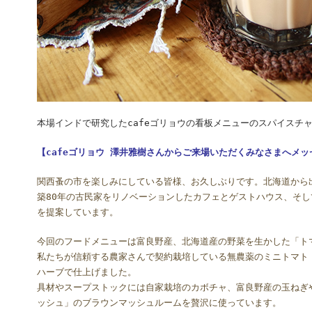
本場インドで研究したcafeゴリョウの看板メニューのスパイスチ
【cafeゴリョウ 澤井雅樹さんからご来場いただくみなさまへメッ
関西蚤の市を楽しみにしている皆様、お久しぶりです。北海道から出
築80年の古民家をリノベーションしたカフェとゲストハウス、そし
を提案しています。
今回のフードメニューは富良野産、北海道産の野菜を生かした「ト
私たちが信頼する農家さんで契約栽培している無農薬のミニトマト
ハーブで仕上げました。
具材やスープストックには自家栽培のカボチャ、富良野産の玉ねぎ
ッシュ」のブラウンマッシュルームを贅沢に使っています。