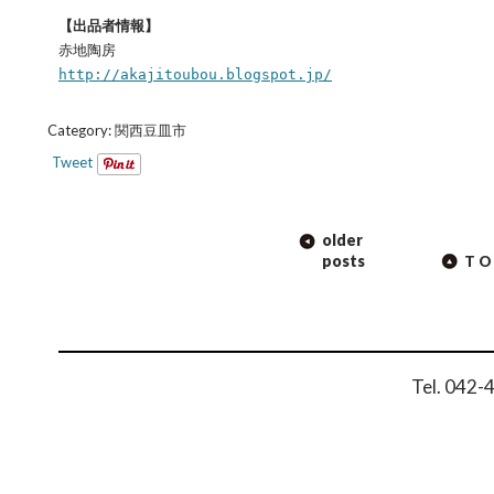
【出品者情報】
赤地陶房
http://akajitoubou.blogspot.jp/
Category:
関西豆皿市
Tweet
POST
older
NAVIGATION
posts
TO
Tel. 042