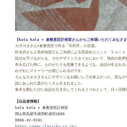
【kata kata × 倉敷意匠計画室さんからご来場いただくみなさ
カタカタさん×倉敷意匠で作る「印判手」の豆皿。
松永武さんと高井知恵さんご夫婦による型染めユニット「ｋａｔａ
技法を守りながらも、そのデザインスタイルにおいて、独自の世界
布を広げた時に、ものがたりを想像できるような、会話が生まれる
れぞれにストーリーが感じられるのです。
そんなカタカタさんにデザインをお願いして出来上がった、昔なが
語にあふれた皿がたくさん生まれました。
食卓を囲むたびに会話を引き出してくれるうつわとして、日々活躍
【出品者情報】
kata kata × 倉敷意匠計画室
岡山県高梁市成羽町成羽2800
0866-42-9191
https://www.classiky.co.jp/