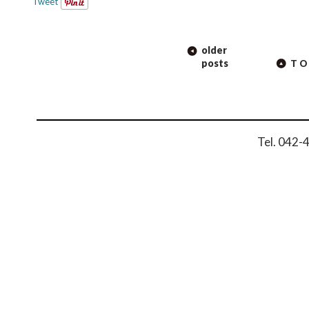
Tweet
POST
older
NAVIGATION
posts
TO
Tel. 042