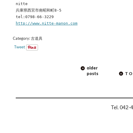
nitte
兵庫県西宮市南昭和町8-5
tel:0798-66-3229
http://www.nitte-manon.com
Category:
古道具
Tweet
POST
older
NAVIGATION
posts
TO
Tel. 042