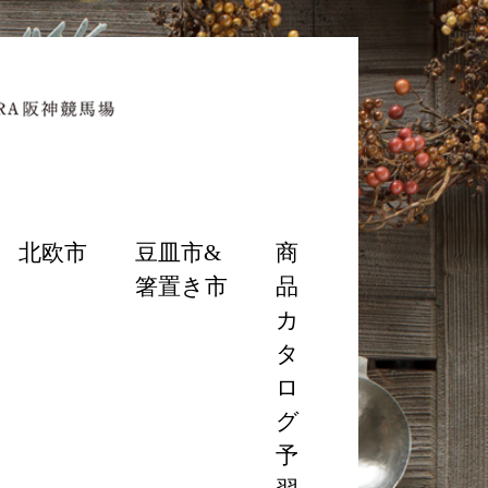
北欧市
豆皿市&
商
箸置き市
品
カ
タ
ロ
グ
予