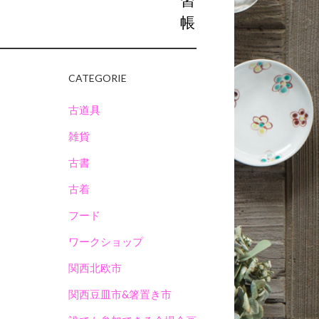
習
帳
CATEGORIE
古道具
雑貨
古書
古着
フード
ワークショップ
関西北欧市
関西豆皿市&箸置き市