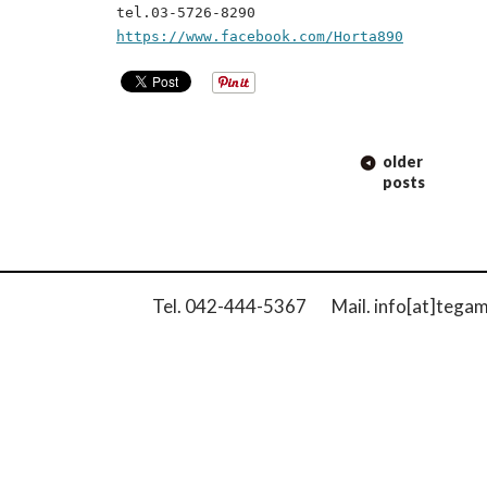
tel.03-5726-8290
https://www.facebook.com/Horta890
POST
older
NAVIGATION
posts
Tel. 042-444-5367 Mail. info[at]tega