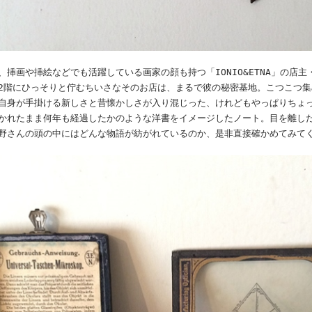
挿画や挿絵などでも活躍している画家の顔も持つ「IONIO&ETNA」の店
2階にひっそりと佇むちいさなそのお店は、まるで彼の秘密基地。こつこつ
自身が手掛ける新しさと昔懐かしさが入り混じった、けれどもやっぱりちょ
かれたまま何年も経過したかのような洋書をイメージしたノート。目を離し
野さんの頭の中にはどんな物語が紡がれているのか、是非直接確かめてみて