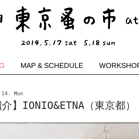
G
MAP & SCHEDULE
WORKSHO
 14. Mon
介】IONIO&ETNA（東京都）