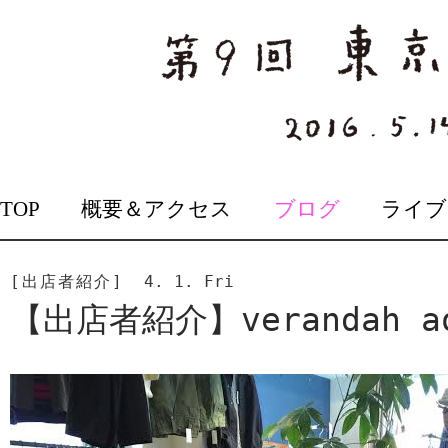
SKIP
TOP
概要＆アクセス
ブログ
ライブ
TO
CONTENT
[出店者紹介]
4. 1. Fri
【出店者紹介】verandah a