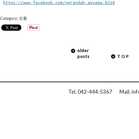
https://www.facebook.com/verandah.aoyama.6310
Category:
古着
POST
older
NAVIGATION
posts
TOP
Tel. 042-444-5367 Mail. inf