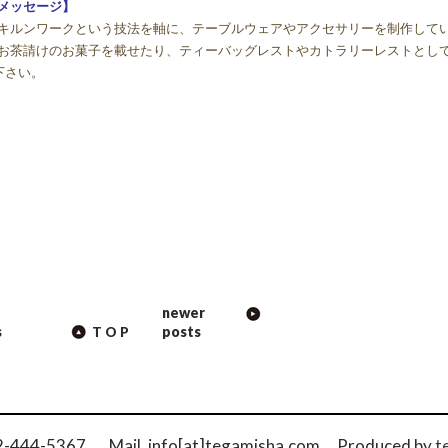
メッセージ】
キルンワークという技法を軸に、テーブルウェアやアクセサリーを制作して
お茶請けのお菓子を載せたり、ティーバッグレストやカトラリーレストとし
下さい。
newer
s
posts
TOP
42-444-5367 Mail. info[at]tegamisha.com
Produced by
t