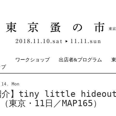
&
ワークショップ
出店者&プログラム
ップ
 14. Mon
】tiny little hideou
UL（東京・11日／MAP165）