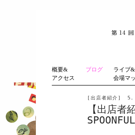
SKIP
概要&
ブログ
ライブ
TO
アクセス
会場マ
CONTENT
[出店者紹介]
5.
【出店者紹介
SPOONF