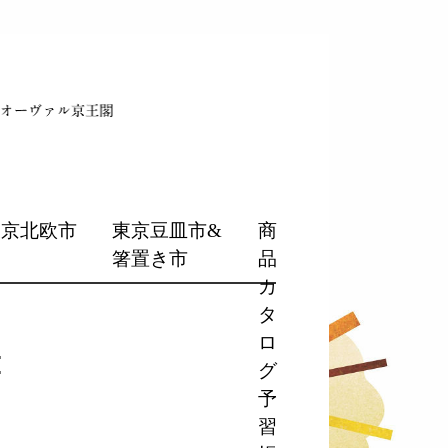
東京北欧市
東京豆皿市&
商
箸置き市
品
カ
タ
ロ
t
グ
予
習