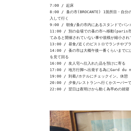
7:00 / 起床
8:00 / 蚤の市(BROCANTE) 1箇所
入して行く
9:00 / 朝食/蚤の市内にあるスタンドでパ
11:00 / 別の会場での蚤の市へ移動(pa
てみると開催されていない事や規模が縮小され
13:00 / 昼食/近くのビストロでランチ
14:00 / 蚤の市は大概午後一番くらいまで
を見て回る
16:00 / 友人宅へ仕入れた品を預けに寄る
17:00 / 地方行脚へ出発する為にGard du 
19:00 / 到着/ホテルにチェックイン。休憩
20:00 / 夕食/レストランへ行くかスー
22:00 / 翌日は夜明けから動く為早めの就寝