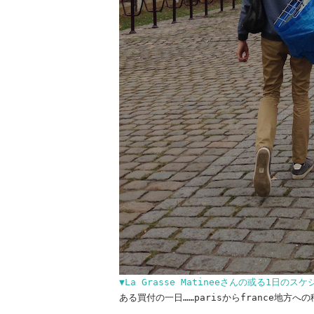
▼La Grasse Matineeさんの或る1日の
ある買付の一日……parisからfrance地方への