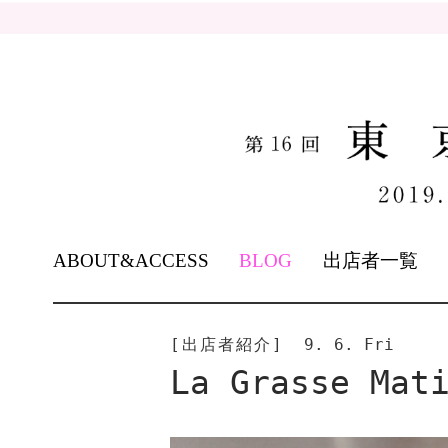
SKIP
ABOUT&ACCESS
BLOG
出店者一覧
TO
CONTENT
[出店者紹介]
9. 6. Fri
La Grasse Ma