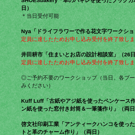
SHOESbakery「革のハギレを使ったブック
日）
＊当日受付可能
Nya「ドライフラワーで作る花文字ワークショ
定員に達したためお申し込み受付を終了致しま
井田耕市「住まいとお店の設計相談室」（26
定員に達したためお申し込み受付を終了致しま
◎ご予約不要のワークショップ（当日、各ブー
みください）
Kuff Luff「古紙やアジ紙を使ったペンケー
ン紙を使った窓付き封筒＆一筆箋作り」（両日
啓文社印刷工業「アンティークハンコを使った
トと革のチャーム作り」（両日）