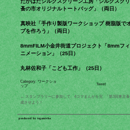
たかはたシルクスクリーン工房「シルクスクリ
蚤の市オリジナルトートバッグ」（両日）
真映社「手作り製版ワークショップ 樹脂版で
プを作ろう」（両日）
8mmFILM小金井街道プロジェクト「8mmフ
ニメーション」（25日）
丸林佐和子「こども工作」（25日）
Category:
ワークショ
Tweet
ップ
←
スタンプラリーに参加して、4コマまんがを完
「第3回東京
成させよう！
produced by
tegamisha