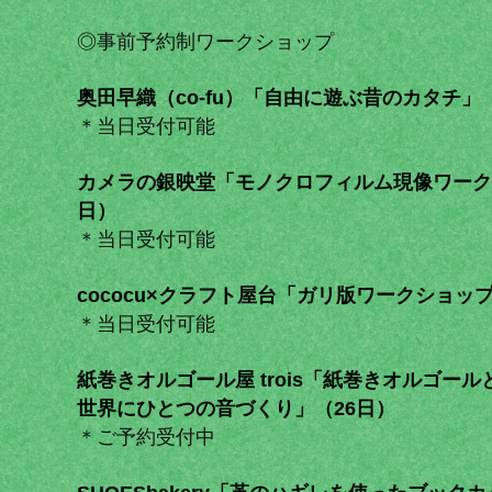
◎事前予約制ワークショップ
奥田早織（co-fu）「自由に遊ぶ昔のカタチ」
＊当日受付可能
カメラの銀映堂「モノクロフィルム現像ワーク
日）
＊当日受付可能
cococu×クラフト屋台「ガリ版ワークショップ
＊当日受付可能
紙巻きオルゴール屋 trois「紙巻きオルゴー
世界にひとつの音づくり」（26日）
＊ご予約受付中