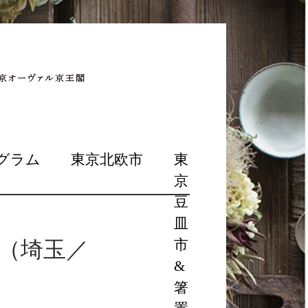
グラム
東京北欧市
東
京
豆
皿
（埼玉／
市
&
箸