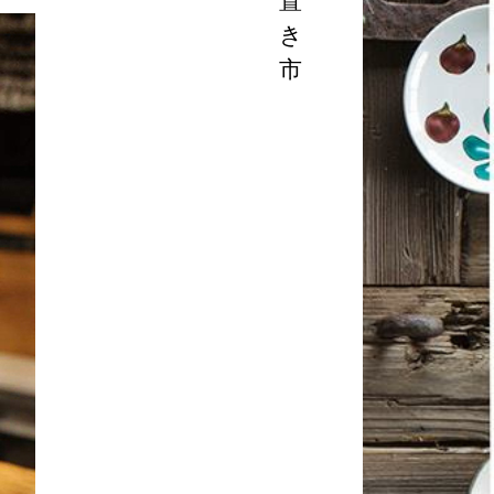
置
き
市