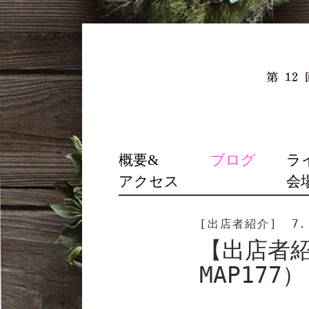
SKIP
概要&
ブログ
ラ
TO
アクセス
会
CONTENT
[出店者紹介]
7.
【出店者
MAP177）