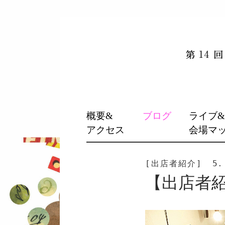
SKIP
概要&
ブログ
ライブ
TO
アクセス
会場マ
CONTENT
[出店者紹介]
5.
【出店者紹介