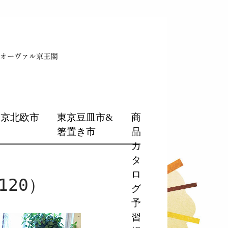
東京北欧市
東京豆皿市&
商
箸置き市
品
カ
タ
ロ
120）
グ
予
習