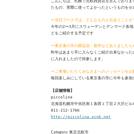
こんにちは、札幌で北欧雑貨店を営んでおりま
たもの、実際に使ってよかったというものをセ
ー当日ブースでは、どんなものと出会うことが
今年の2〜3月にスウェーデンとデンマーク各
どをご紹介する予定です
ー東京蚤の市の限定品・新作などありましたら
昨年はあまり手に入らなくご紹介出来なかった
に入れましたので持参します。
ーご来場いただくみなさまへのメッセージをお
毎回楽しみにしている東京蚤の市に今年も参加
【店舗情報】
piccolina
北海道札幌市中央区南１条西１丁目２大沢ビル4
011-212-1766
http://piccolina.ocnk.net
Category:
東京北欧市