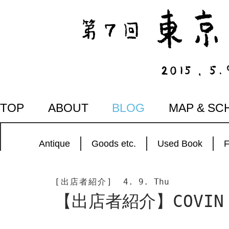
SKIP
TOP
ABOUT
BLOG
MAP & SC
TO
CONTENT
Antique
Goods etc.
Used Book
[出店者紹介]
4. 9. Thu
【出店者紹介】COVI