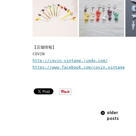
【店舗情報】
COVIN
http://covin-vintage.jimdo.com/
https://www.facebook.com/covin.vintage
POST
older
NAVIGATION
posts