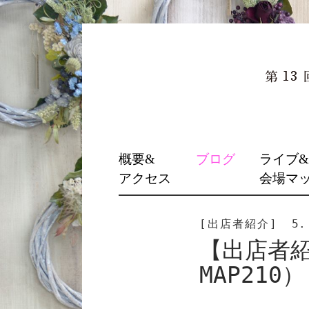
SKIP
概要&
ブログ
ライブ
TO
アクセス
会場マ
CONTENT
[出店者紹介]
5.
【出店者
MAP210）