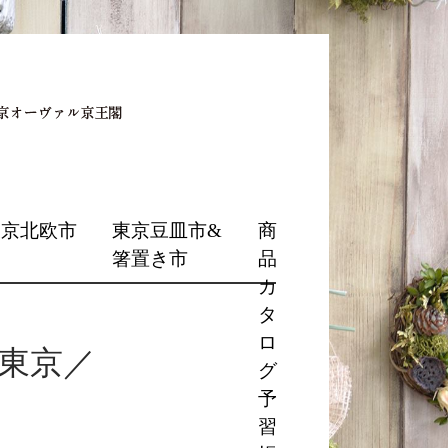
東京北欧市
東京豆皿市&
商
箸置き市
品
カ
タ
ロ
東京／
グ
予
習