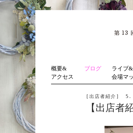
SKIP
概要&
ブログ
ライブ
TO
アクセス
会場マ
CONTENT
[出店者紹介]
5.
【出店者紹