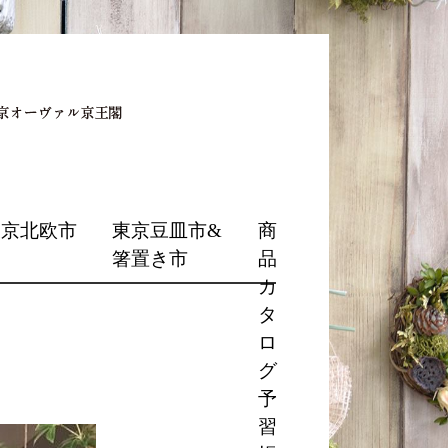
東京北欧市
東京豆皿市&
商
箸置き市
品
カ
タ
ロ
グ
予
習