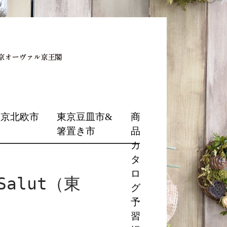
東京北欧市
東京豆皿市&
商
箸置き市
品
カ
タ
ロ
alut（東
グ
予
習