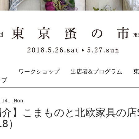
&
ワークショップ
出店者&プログラム
ップ
 14. Mon
介】こまものと北欧家具の店S
18）