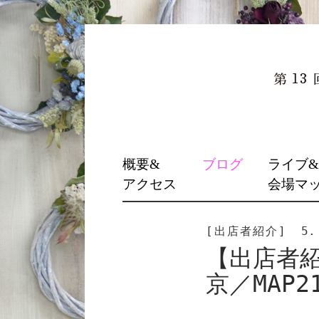
SKIP
概要&
ブログ
ライブ
TO
アクセス
会場マ
CONTENT
[出店者紹介]
5.
【出店者紹
京／MAP2