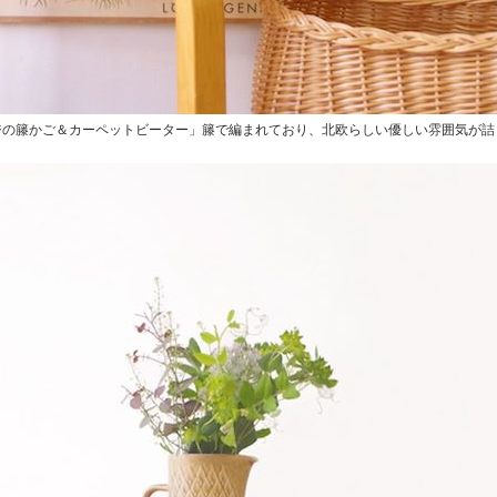
ジの籐かご＆カーペットビーター」籐で編まれており、北欧らしい優しい雰囲気が詰